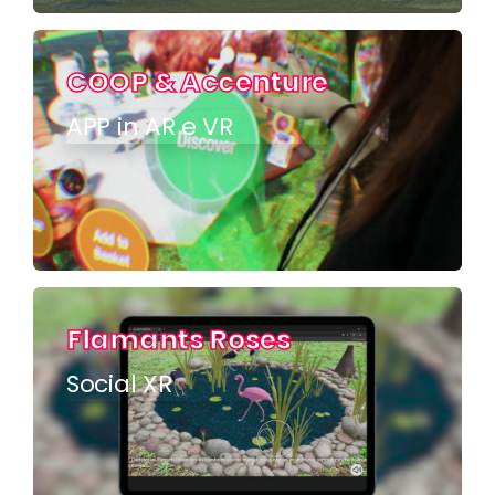
COOP & Accenture
APP in AR e VR
Flamants Roses
Social XR