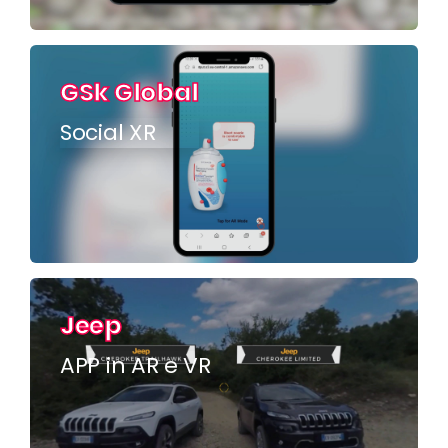
GSk Global
Social XR
Jeep
APP in AR e VR