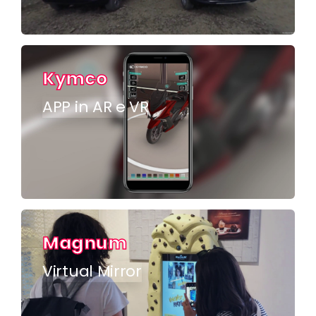
Kymco
APP in AR e VR
Magnum
Virtual Mirror