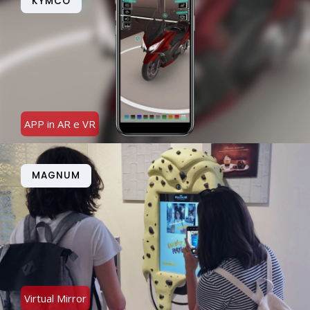
KYMCO
APP in AR e VR
MAGNUM
Virtual Mirror