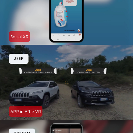
Social XR
JEEP
APP in AR e VR